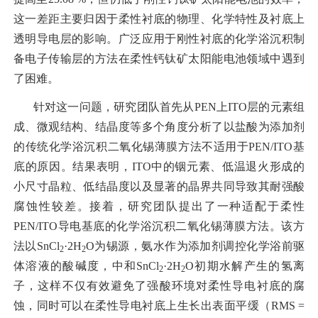
这一差距主要归因于柔性衬底的物理、化学特性及衬底上
透明导电层的影响。广泛应用于刚性衬底的化学浴沉积制
备电子传输层的方法在柔性钙钛矿太阳能电池领域中遇到
了困难。
针对这一问题，研究团队首先从PEN上ITO层的元素组
成、微观结构、结晶度等多个角度分析了以盐酸为添加剂
的传统化学浴沉积二氧化锡薄膜方法不适用于PEN/ITO基
底的原因。结果表明，ITO中的铟元素、低温退火形成的
小尺寸晶粒、低结晶度以及显著的晶界共同导致其耐强酸
腐蚀性较差。接着，研究团队提出了一种适配于柔性
PEN/ITO导电基底的化学浴沉积二氧化锡薄膜方法。该方
法以SnCl
·2H
O为锡源，氨水作为添加剂调控化学浴前驱
2
2
体溶液的酸碱度，中和SnCl
·2H
O初期水解产生的氢离
2
2
子，这样不仅有效避免了强酸环境对柔性导电衬底的腐
蚀，同时可以在柔性导电衬底上生长出表面平缓（RMS =