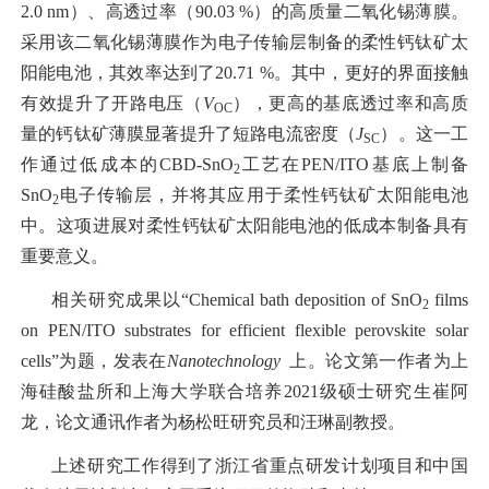
2.0 nm）、高透过率（90.03 %）的高质量二氧化锡薄膜。
采用该二氧化锡薄膜作为电子传输层制备的柔性钙钛矿太
阳能电池，其效率达到了20.71 %。其中，更好的界面接触
有效提升了开路电压（
V
），更高的基底透过率和高质
OC
量的钙钛矿薄膜显著提升了短路电流密度（
J
）。这一工
SC
作通过低成本的CBD-SnO
工艺在PEN/ITO基底上制备
2
SnO
电子传输层，并将其应用于柔性钙钛矿太阳能电池
2
中。这项进展对柔性钙钛矿太阳能电池的低成本制备具有
重要意义。
相关研究成果以“Chemical bath deposition of SnO
films
2
on PEN/ITO substrates for efficient flexible perovskite solar
cells”为题，发表在
Nanotechnology
上。论文第一作者为上
海硅酸盐所和上海大学联合培养2021级硕士研究生崔阿
龙，论文通讯作者为杨松旺研究员和汪琳副教授。
上述研究工作得到了浙江省重点研发计划项目和中国