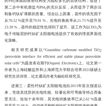
的PbI
薄膜由致密结构变为疏松多孔的层状结构，促进了
2
第二步中有机胺盐与PbI
的充分反应，从而提升了两步法
2
制备钙钛矿薄膜的质量。综合以上因素，器件的填充因子
从76.52 %提升至79.91 %，光电转换效率从21.73 %提升至
23.39 %，器件的稳定性也得到了提升。该工作为以TiO
为
2
电子传输层的钙钛矿太阳能电池提供了有效的埋底界面优
化策略。
相关研究成果以“Guanidine carbonate modified TiO
2
/perovskite interface for efficient and stable planar perovskite
solar cells”为题发表在期刊
Organic Electronics
上。
论文第一
作者为上海硅酸盐所和上海师范大学联合培养2021级硕士
研究生洪诗琪，论文通讯作者为杨松旺研究员。
进展三：柔性钙钛矿太阳能电池自2013年首次报道以
来，凭借其优异的光电性能、轻量化和可弯曲等特点而备
受关注。短短十余年间，其光电转换效率已从2.62 %迅速
提高至25.08 %，但仍低于刚性钙钛矿太阳能电池的效率，