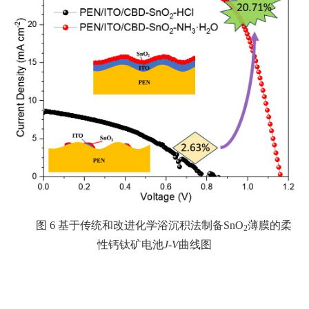
图 6 基于传统和改进化学浴沉积法制备SnO
薄膜的柔
2
性钙钛矿电池
J-V
曲线图