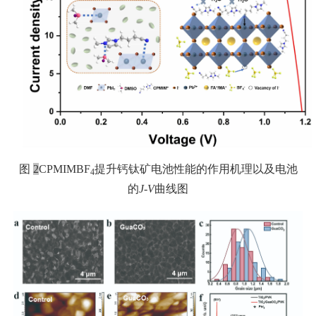
图
2
CPMIMBF
提升钙钛矿电池性能的作用机理以及电池
4
的
J-V
曲线图