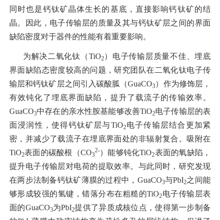
同时也是钙钛矿晶体生长的基底，直接影响钙钛矿的结
晶。因此，电子传输层的质量及其与钙钛矿层之间的界面
缺陷密度对于器件的性能有着重要影响。
为解决二氧化钛（TiO
）电子传输层质量不佳、埋底
2
界面缺陷态密度较高的问题，研究团队在二氧化钛电子传
输层和钙钛矿层之间引入碳酸胍（GuaCO
）作为修饰层，
3
有效钝化了埋底界面缺陷，提升了载流子的传输效率。
GuaCO
中存在的亲水性胺基能够改善TiO
电子传输层的表
3
2
面浸润性，使得钙钛矿层与TiO
电子传输层结合更加紧
2
密，并减少了载流子在埋底界面处的非辐射复合。吸附在
2-
TiO
表面的碳酸根（CO
）能够钝化TiO
表面的氧缺陷，
2
3
2
提升电子传输层对电荷的提取效率。与此同时，研究发现
在两步法制备钙钛矿薄膜的过程中，GuaCO
与PbI
之间能
3
2
够形成较强的氢键，错落分布在粗糙的TiO
电子传输层表
2
面的GuaCO
为PbI
提供了异质成核位点，使得第一步制备
3
2