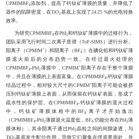
CPMIMBF
添加剂，提高了钙钛矿薄膜的质量，并降低了
4
器件的陷阱密度，在TiO
基底上实现了24.25 %的光电转换
2
效率。
为研究CPMIMBF
在PbI
和钙钛矿薄膜中的迁移行为，
4
2
团队采用飞行时间二次离子质谱（ToF-SIMS）进行分析。
+
-
阳离子（CPMIM
）和阴离子（BF
）在碘化铅和钙钛矿薄
4
膜退火前后的分布趋势一致。在经过退火处理的
+
CPMIMBF
-PbI
薄膜中，CPMIM
阳离子存在于整个薄膜
4
2
中，并且在薄膜的上表面富集。在CPMIMBF
-钙钛矿薄膜
4
+
结晶过程中，相对较大尺寸的CPMIM
阳离子可能会被挤
压到钙钛矿薄膜上表面，从而保留在钙钛矿表面，形成了
疏水性的保护层。在CPMIMBF
-钙钛矿薄膜的退火过程
4
-
中，钙钛矿薄膜体相中的BF
离子才开始逸出
4
-
（CPMIMBF
-PbI
薄膜退火温度低，BF
仍能分布在PbI
薄
4
2
4
2
膜体相），其余阴离子通过PbI
晶粒之间的间隙渗透，与
2
TiO
基底发生配位作用，导致它们聚集在埋底界面处，并
2