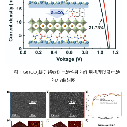
图 4 GuaCO
提升钙钛矿电池性能的作用机理以及电池
3
的
J
-
V
曲线图