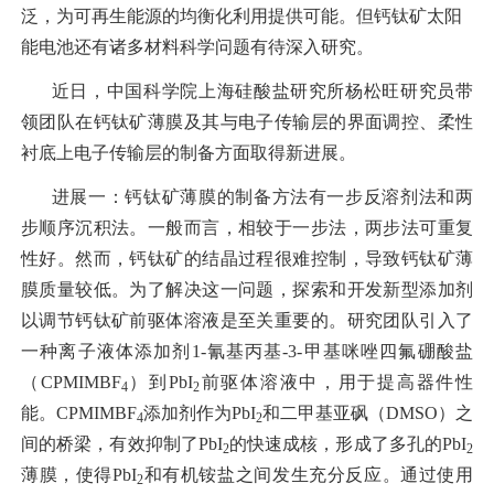
泛，为可再生能源的均衡化利用提供可能。但钙钛矿太阳
能电池还有诸多材料科学问题有待深入研究。
近日，中国科学院上海硅酸盐研究所杨松旺研究员带
领团队在钙钛矿薄膜及其与电子传输层的界面调控、柔性
衬底上电子传输层的制备方面取得新进展。
进展一：钙钛矿薄膜的制备方法有一步反溶剂法和两
步顺序沉积法。一般而言，相较于一步法，两步法可重复
性好。然而，钙钛矿的结晶过程很难控制，导致钙钛矿薄
膜质量较低。为了解决这一问题，探索和开发新型添加剂
以调节钙钛矿前驱体溶液是至关重要的。研究团队引入了
一种离子液体添加剂1-氰基丙基-3-甲基咪唑四氟硼酸盐
（CPMIMBF
）到PbI
前驱体溶液中，用于提高器件性
4
2
能。CPMIMBF
添加剂作为PbI
和二甲基亚砜（DMSO）之
4
2
间的桥梁，有效抑制了PbI
的快速成核，形成了多孔的PbI
2
2
薄膜，使得PbI
和有机铵盐之间发生充分反应。通过使用
2