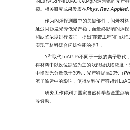
的
LuYAG:Pr
和
LuAG:Ce,Mg
闪烁陶瓷的光产额
额。相关研究成果发表在
Phys. Rev. Applied
,
作为闪烁探测器中的关键部件，闪烁材料
延迟闪烁发光降低光产额，而最终影响闪烁探
和缺陷浓度进行表征。提出
“
能带工程
”
和
“
缺陷
实现了材料综合闪烁性能的提升。
3+
Y
取代
LuAG:Pr
不同于一般的离子取代
得材料中以反位缺陷为主的浅能级缺陷浓度下
中慢发光分量低于
30%
，光产额提高
20%
（
Ph
流子输运中的影响，使得材料光产额超过
LuAG
研究工作得到了国家自然科学基金重点项目
等资助。