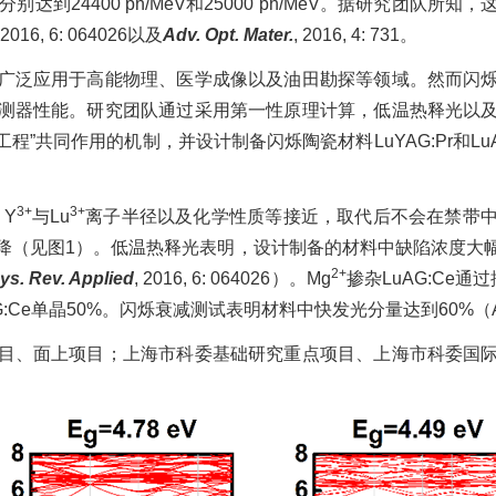
分别达到
24400 ph/MeV
和
25000 ph/MeV
。据研究团队所知，
 2016,
6: 064026
以及
Adv. Opt. Mater.
, 2016, 4: 731
。
广泛应用于高能物理、医学成像以及油田勘探等领域。然而闪
测器性能。研究团队通过采用第一性原理计算，低温热释光以
工程
”
共同作用的机制，并设计制备闪烁陶瓷材料
LuYAG:Pr
和
Lu
3+
3+
，
Y
与
Lu
离子半径以及化学性质等接近，取代后不会在禁带
降（见图
1
）。低温热释光表明，设计制备的材料中缺陷浓度大
2+
ys. Rev. Applied
, 2016,
6: 064026
）
。
Mg
掺杂
LuAG:Ce
通过
:Ce
单晶
50%
。闪烁衰减测试表明材料中快发光分量达到
60%
（
、面上项目；上海市科委基础研究重点项目、上海市科委国际