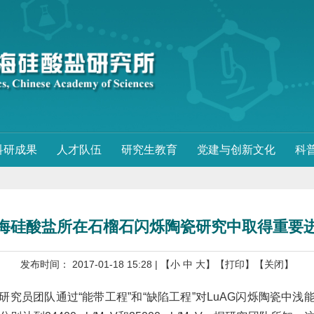
科研成果
人才队伍
研究生教育
党建与创新文化
科
海硅酸盐所在石榴石闪烁陶瓷研究中取得重要
发布时间： 2017-01-18 15:28
| 【
小
中
大
】
【打印】
【关闭】
研究员团队通过
“
能带工程
”
和
“
缺陷工程
”
对
LuAG
闪烁陶瓷中浅