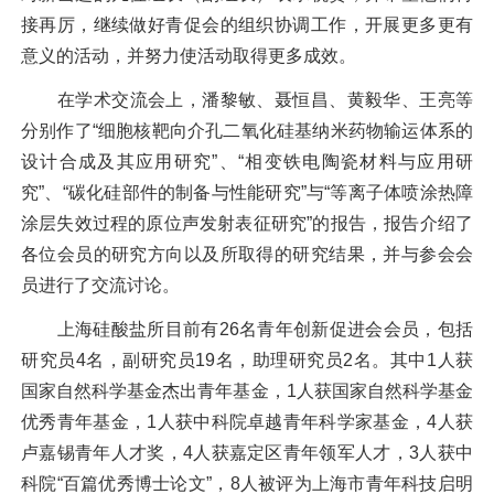
接再厉，继续做好青促会的组织协调工作，开展更多更有
意义的活动，并努力使活动取得更多成效。
在学术交流会上，潘黎敏、聂恒昌、黄毅华、王亮等
分别作了“细胞核靶向介孔二氧化硅基纳米药物输运体系的
设计合成及其应用研究”、“相变铁电陶瓷材料与应用研
究”、“碳化硅部件的制备与性能研究”与“等离子体喷涂热障
涂层失效过程的原位声发射表征研究”的报告，报告介绍了
各位会员的研究方向以及所取得的研究结果，并与参会会
员进行了交流讨论。
上海硅酸盐所目前有
26
名青年创新促进会会员，包括
研究员
4
名，副研究员
19
名，助理研究员
2
名。其中
1
人获
国家自然科学基金杰出青年基金，
1
人获国家自然科学基金
优秀青年基金，
1
人获中科院卓越青年科学家基金，
4
人获
卢嘉锡青年人才奖，
4
人获嘉定区青年领军人才，
3
人获中
科院“百篇优秀博士论文”，
8
人被评为上海市青年科技启明