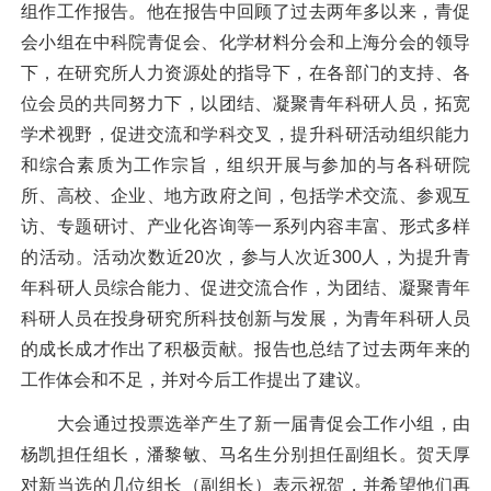
组作工作报告。他在报告中回顾了过去两年多以来，青促
会小组在中科院青促会、化学材料分会和上海分会的领导
下，在研究所人力资源处的指导下，在各部门的支持、各
位会员的共同努力下，以团结、凝聚
青年科研人员，拓宽
学术视野，促进交流和学科交叉，提升科研活动组织能力
和综合素质为工作宗旨，组织开展与参加的与各科研院
所、高校、企业、地方政府之间，包括学术交流、参观互
访、专题研讨、产业化咨询等一系列内容丰富、形式多样
的活动。活动次数近
20
次，参与人次近
300
人，为提升青
年科研人员综合能力、促进交流合作，为团结、凝聚青年
科研人员在投身研究所科技创新与发展，为青年科研人员
的成长成才作出了积极贡献。报告也总结了过去两年来的
工作体会和不足，并对今后工作提出了建议。
大会通过投票选举产生了新一届青促会工作小组，由
杨凯担任组长，潘黎敏、马名生分别担任副组长。贺天厚
对新当选的几位组长（副组长）表示祝贺，并希望他们再