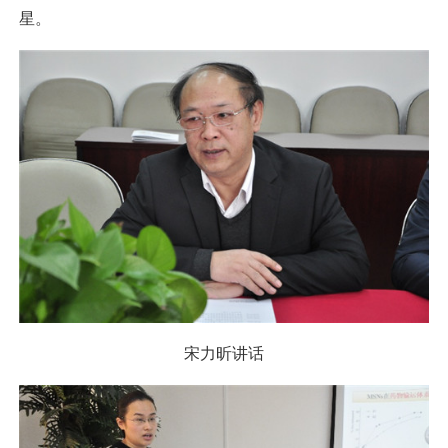
星。
宋力昕讲话