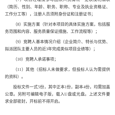
（简历、性别、年龄、职务、职称、专业及执业资格证、
工作分工等），注册人员须附身份证和注册证书；
（
8
）实施方案（针对本项目的具体实施方案，包括服
务范围和内容、服务质量保证措施、工作流程等）；
（
9
）竞聘人基本情况介绍（企业简介、特长与优势、
拟派团队主要人员的近
3
年完成类似项目业绩等）；
（
10
）竞聘人承诺事项；
（
11
）其他（招标人未做要求，但投标人认为需提供
的资料）。
投标文件一式
5
份，其中正本
1
份，副本
4
份，均需加盖
公章。另附可编辑电子版，载入
U
盘或光盘。上述文件要
求全部密封，开标前不得开启。