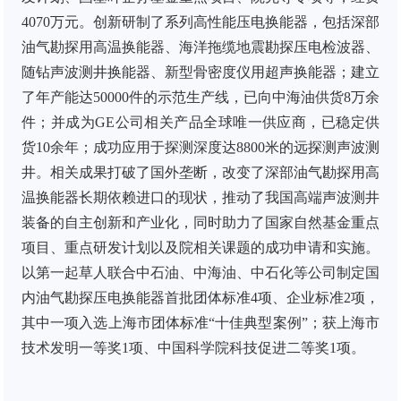
4070万元。创新研制了系列高性能压电换能器，包括深部
油气勘探用高温换能器、海洋拖缆地震勘探压电检波器、
随钻声波测井换能器、新型骨密度仪用超声换能器；建立
了年产能达50000件的示范生产线，已向中海油供货8万余
件；并成为GE公司相关产品全球唯一供应商，已稳定供
货10余年；成功应用于探测深度达8800米的远探测声波测
井。相关成果打破了国外垄断，改变了深部油气勘探用高
温换能器长期依赖进口的现状，推动了我国高端声波测井
装备的自主创新和产业化，同时助力了国家自然基金重点
项目、重点研发计划以及院相关课题的成功申请和实施。
以第一起草人联合中石油、中海油、中石化等公司制定国
内油气勘探压电换能器首批团体标准4项、企业标准2项，
其中一项入选上海市团体标准“十佳典型案例”；获上海市
技术发明一等奖1项、中国科学院科技促进二等奖1项。