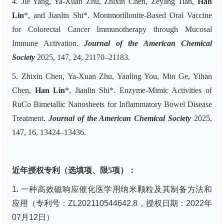
4. Jie Yang, Ya-Xuan Zhu, Zhixin Chen, Zeyang Tian,
Han
Lin
*, and Jianlin Shi*. Montmorillonite-Based Oral Vaccine
for Colorectal Cancer Immunotherapy through Mucosal
Immune Activation.
Journal of the American Chemical
Society
2025, 147, 24, 21170–21183.
5. Zhixin Chen, Ya-Xuan Zhu, Yanling You, Min Ge, Yihan
Chen,
Han Lin
*, Jianlin Shi*. Enzyme-Mimic Activities of
RuCo Bimetallic Nanosheets for Inflammatory Bowel Disease
Treatment.
Journal of the American Chemical Society
2025,
147, 16, 13424–13436.
近年授权专利（选填项、限5项）：
1. 一种高效磁响应催化医学用纳米颗粒及其制备方法和
应用（专利号：ZL202110544642.8，授权日期：2022年
07月12日）