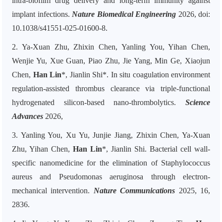
intra-biofilm drug delivery and long-term immunity against
implant infections.
Nature Biomedical Engineering
2026, doi:
10.1038/s41551-025-01600-8.
2. Ya-Xuan Zhu, Zhixin Chen, Yanling You, Yihan Chen,
Wenjie Yu, Xue Guan, Piao Zhu, Jie Yang, Min Ge, Xiaojun
Chen,
Han Lin
*, Jianlin Shi*. In situ coagulation environment
regulation-assisted thrombus clearance via triple-functional
hydrogenated silicon-based nano-thrombolytics.
Science
Advances
2026,
3. Yanling You, Xu Yu, Junjie Jiang, Zhixin Chen, Ya-Xuan
Zhu, Yihan Chen,
Han Lin
*, Jianlin Shi. Bacterial cell wall-
specific nanomedicine for the elimination of Staphylococcus
aureus and Pseudomonas aeruginosa through electron-
mechanical intervention.
Nature Communications
2025, 16,
2836.