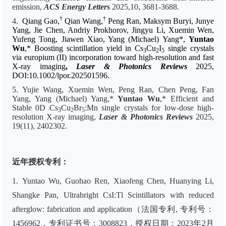
emission,
ACS Energy Letters
2025,10, 3681-3688.
†
†
4.
Qiang Gao,
Qian Wang,
Peng Ran, Maksym Buryi, Junye
Yang, Jie Chen, Andriy Prokhorov, Jingyu Li, Xuemin Wen,
Yufeng Tong, Jiawen Xiao, Yang (Michael) Yang*,
Yuntao
Wu
,* Boosting scintillation yield in Cs
Cu
I
single crystals
3
2
5
via europium (II) incorporation toward high-resolution and fast
X-ray imaging
,
Laser & Photonics Reviews
2025,
DOI:10.1002/lpor.202501596.
5.
Yujie Wang, Xuemin Wen, Peng Ran, Chen Peng, Fan
Yang, Yang (Michael) Yang,*
Yuntao Wu
,* Efficient and
Stable 0D Cs
Cu
Br
:Mn single crystals for low-dose high-
3
2
5
resolution X-ray imaging,
Laser & Photonics Reviews
2025,
19(11), 2402302.
近年授权专利：
1. Yuntao Wu, Guohao Ren, Xiaofeng Chen, Huanying Li,
Shangke Pan, Ultrabright CsI:Tl Scintillators with reduced
afterglow: fabrication and application（法国专利, 专利号：
1456962，专利证书号：3008823，授权日期：2023年2月