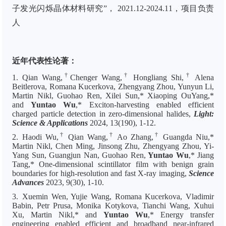
子发光闪烁晶体材料研究”， 2021.12-2024.11，项目负责
人
近年代表性论著：
†
†
†
1.
Qian Wang,
Chenger Wang
,
Hongliang Shi,
Alena
Beitlerova, Romana Kucerkova, Zhengyang Zhou, Yunyun Li,
Martin Nikl, Guohao Ren, Xilei Sun,* Xiaoping OuYang,*
and
Yuntao Wu
,* Exciton-harvesting enabled efficient
charged particle detection in zero-dimensional halides,
Light:
Science & Applications
2024, 13(190), 1-12.
†
†
†
2.
Haodi Wu,
Qian Wang,
Ao Zhang,
Guangda Niu,*
Martin Nikl, Chen Ming, Jinsong Zhu, Zhengyang Zhou, Yi-
Yang Sun, Guangjun Nan, Guohao Ren,
Yuntao Wu
,*
Jiang
Tang,* One-dimensional scintillator film with benign grain
boundaries for high-resolution and fast X-ray imaging,
Science
Advances
2023, 9(30), 1-10.
3.
Xuemin Wen, Yujie Wang, Romana Kucerkova, Vladimir
Babin, Petr Prusa, Monika Kotykova, Tianchi Wang, Xuhui
Xu, Martin Nikl,* and
Yuntao Wu
,* Energy transfer
engineering enabled efficient and broadband near-infrared