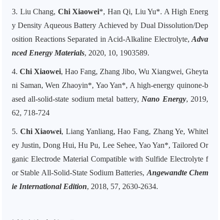
3. Liu Chang,
Chi Xiaowei
*, Han Qi, Liu Yu*. A High Energ
y Density Aqueous Battery Achieved by Dual Dissolution/Dep
osition Reactions Separated in Acid
‐
Alkaline Electrolyte,
Adva
nced Energy Materials
, 2020, 10, 1903589.
4.
Chi Xiaowei
, Hao Fang, Zhang Jibo, Wu Xiangwei, Gheyta
ni Saman, Wen Zhaoyin*, Yao Yan*, A high-energy quinone-b
ased all-solid-state sodium metal battery,
Nano Energy
, 2019,
62, 718-724
5.
Chi Xiaowei
, Liang Yanliang, Hao Fang, Zhang Ye, Whitel
ey Justin, Dong Hui, Hu Pu, Lee Sehee, Yao Yan*, Tailored Or
ganic Electrode Material Compatible with Sulfide Electrolyte f
or Stable All-Solid-State Sodium Batteries,
Angewandte Chem
ie International Edition
, 2018, 57, 2630-2634.