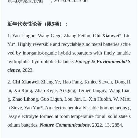
试与系统应用推广
”
，
2019.09-2023.06
近年代表性论著（限5项）：
1. Yao Lingbo, Wang Gege, Zhang Feifan,
Chi Xiaowei
*, Liu
Yu*. Highly-reversible and recyclable zinc metal batteries achie
ved by inorganic/organic hybrid separators with finely tunable
hydrophilic–hydrophobic balance.
Energy & Environmental S
cience
, 2023.
2.
Chi Xiaowei
, Zhang Ye, Hao Fang, Kmiec Steven, Dong H
ui, Xu Rong, Zhao Kejie, Ai Qing, Terlier Tanguy, Wang Lian
g, Zhao Lihong, Guo Liqun, Lou Jun, L. Xin Huolin, W. Marti
n Steve, Yao Yan*. An electrochemically stable homogeneous g
lassy electrolyte formed at room temperature for all-solid-state s
odium batteries.
Nature Communications
, 2022, 13, 2854.