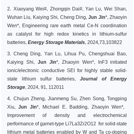
2. Xiaoyang Wei#, Zhongqin Dai#, Yan Lu, Wei Shan,
Wuhan Liu, Kaiying Shi, Cheng Ding,
Jun Jin
*, Zhaoyin
Wen*, Engineering rare earth metal Ce-N coordination
as catalyst for high redox kinetics in lithium-sulfur
batteries,
Energy Storage Materials
, 2024,73,103822
3. Cheng Ding, Yan Lu, Lihua Pu, Chengshuai Bao,
Kaiying Shi,
Jun Jin
*, Zhaoyin Wen*, InF3 initiated
ionic/electronic conductive SEI for highly stable solid-
state lithium sulfur batteries,
Journal of Energy
Storage
, 2024, 91, 112011
4. Chujun Zheng, Jianmeng Su, Zhen Song, Tongping
Xiu,
Jun Jin
*, Michael E. Badding, Zhaoyin Wen*,
Improvement of density and electrochemical
performance of garnet-type Li7La3Zr2O12 for solid-state
lithium metal batteries enabled by W and Ta co-doping