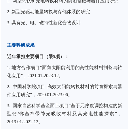
1.
新型钙钛矿光电转换材料的前沿基础与器件应用研究
2.
新型光驱动能量转换与存储体系的研究
3.
具有光、电、磁特性新化合物设计
主要科研成果
近年承担主要项目（限
5
项）：
1. 地方合作项目“面向太阳能利用的高性能材料制备与转
化应用”，2021.01-2023.12。
2.
中国科学院项目
“
高效太阳能转换材料的前瞻探索与器
件应用研究
”
，2020
.01
-202
3.06
。
3.
国家自然科学基金面上项目
“
基于无序度调控构建的新
型铋/锑基窄带隙光吸收材料及其光电性能探索
”
，
2019
.01
-2022
.12
。