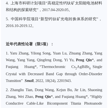
4.
上海市科研计划项目
“
高稳定性钙钛矿太阳能电池材料
和结构的探索研究
”
，2017
.04
-2020
.05
。
5.
中国科学院项目
“新型钙钛矿光电转换体系的研究”，
201
6.10
-2019
.12。
近年代表性论著（限5项）：
1
. Yaru Zhang, Yilong Song, Yuan Lu, Zhuang Zhang, Yang
Wang, Yang Yang, Qingfeng Dong, Yi Yu,
Peng Qin
*
,
and
Fuqiang Huang*,
“
Thermochromic Cs
AgBiBr
Single
2
6
Crystal with Decreased Band Gap through Order-Disorder
Transition
”
Small
, 2022, 18(24), 2201943.
2.
Zhangliu Tian, Dong Wang, Kejun Bu, Jie Lin, Shaoning
Zhang, Wei Zhao,
Peng Qin
*, and Fuqiang Huang*, “Highly
Conductive Cable-Like Bicomponent Titania Photoanode