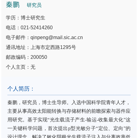
秦鹏
研究员
学历：博士研究生
电话：021-52414260
电子邮件：qinpeng@mail.sic.ac.cn
通讯地址：上海市定西路1295号
邮政编码：200050
个人主页：无
个人简历：
秦鹏，
研究员，
博
士生导师
。
入选中国科学院青年人才
，
主要从事
高效太阳能转换与存储材料的前瞻探索与器件应
用研究
。基于实现
“光生载流子产生-输运-收集最大化”这
一关键科学问题，首次提出
p
型光敏分子
“定位、定向”的
设计理念，解决了敏化阴极光生载流子注入与分离效率低