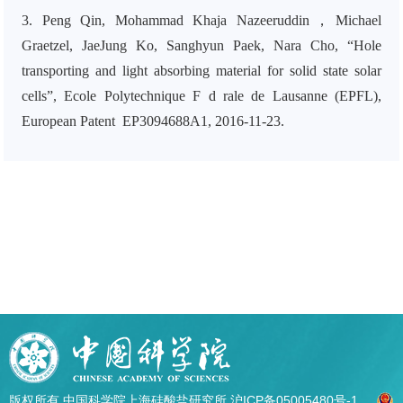
3. Peng Qin, Mohammad Khaja Nazeeruddin，Michael
Graetzel, JaeJung Ko, Sanghyun Paek, Nara Cho,
“Hole
transporting and light absorbing material for solid state solar
cells”, Ecole Polytechnique F d rale de Lausanne (EPFL),
European Patent
EP3094688A1, 2016-11-23
.
版权所有 中国科学院上海硅酸盐研究所
沪ICP备05005480号-1