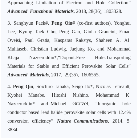
Approaching Limitation of Electron and Hole Collection”
Adv
anced
Funct
ional
Mater
ials
, 2018,
28(36),
1803328.
3.
Sanghyun Paek#,
Peng Qin
# (co-first authors), Yonghui
Lee, Kyung Taek Cho, Peng Gao, Giulia Grancini, Emad
Oveisi, Paul Gratia, Kasparas Rakstys, Shaheen A. Al-
Muhtaseb, Christian Ludwig, Jaejung Ko, and Mohammad
Khaja Nazeeruddin*,“Dopant-Free Hole-Transporting
Materials for Stable and Efficient Perovskite Solar Cells”
Adv
anced
Mater
ials
, 2017,
29(35),
1606555.
4.
Peng Qin
, Soichiro Tanaka, Seigo Ito*, Nicolas Tetreault,
Kyohei Manabe, Hitoshi Nishino, Mohammad K.
Nazeeruddin* and
Michael
Grätzel
,
“Inorganic hole
conductor-based lead halide perovskite solar cells with 12.4%
conversion efficiency”
Nat
ure
Comm
unications
, 2014, 5,
3834.