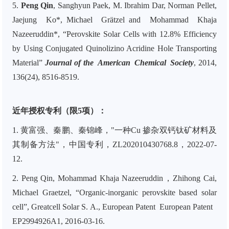
5.
Peng Qin
, Sanghyun Paek, M. Ibrahim Dar, Norman Pellet,
Jaejung Ko*,
Michael
Grätzel
and Mohammad Khaja
Nazeeruddin*, “Perovskite Solar Cells with 12.8% Efficiency
by Using Conjugated Quinolizino Acridine Hole Transporting
Material”
J
ournal of the
Am
erican
Chem
ical
Soc
iety
, 2014,
136
(24)
, 8516
-8519
.
近年授权专利（限5项）：
1.
黄富强、秦鹏、秦锦峰，"一种
Cu
掺杂双钙钛矿材料及
其制备方法"，中国专利，
ZL202010430768.8，2022-07-
12.
2. Peng Qin, Mohammad Khaja Nazeeruddin，Zhihong Cai,
Michael Graetzel,
“Organic-inorganic perovskite based solar
cell”, Greatcell Solar S. A., European Patent
European Patent
EP2994926A1, 2016-03-16
.