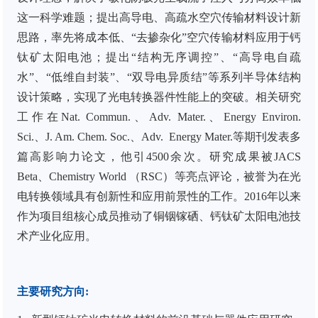
这一科学难题；提出高导电、高疏水空穴传输材料设计新
思路，率先将成本低、“去掺杂化”空穴传输材料应用于钙
钛矿太阳电池；提出“结构无序调控”、“高导电自疏
水”、“低维自封装”、“双导电异质结”等系列半导体结构
设计策略，实现了光电转换器件性能上的突破。相关研究
工作在
Nat.
Commun.
、
Adv. Mater.
、
Energy
Environ.
Sci.
、
J. Am. Chem. Soc.
、
Adv.
Energy Mater.
等期刊发表
多
篇高影响力论文
，他引
4
500
余次。研究成果被
JACS
Beta
、
Chemistry World
（
RSC
）
等亮点评论，被誉为在光
电转换领域具有创新性和应用前景性的工作。
2016
年以来
作为项目组核心成员推动了铜铟镓硒、钙钛矿太阳电池技
术产业化应用。
主要研究方向
: