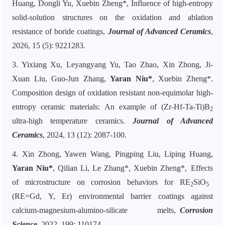
Huang, Dongli Yu, Xuebin Zheng*,
Influence of high-entropy
solid-solution structures on the oxidation and ablation
resistance of boride coatings,
Journal of Advanced Ceramics
,
2026, 15 (5): 9221283.
3. Yixiang Xu, Leyangyang Yu, Tao Zhao, Xin Zhong, Ji-
Xuan Liu, Guo-Jun Zhang,
Yaran Niu*
, Xuebin Zheng*.
Composition design of oxidation resistant non-equimolar high-
entropy ceramic materials: An example of (Zr-Hf-Ta-Ti)B
2
ultra-high temperature ceramics.
Journal of Advanced
Ceramics
, 2024, 13 (12): 2087-100.
4. Xin Zhong, Yawen Wang, Pingping Liu, Liping Huang,
Yaran Niu
*
, Qilian Li, Le Zhang*, Xuebin Zheng*, Effects
of microstructure on corrosion behaviors for RE
SiO
2
5
(RE=Gd, Y, Er) environmental barrier coatings against
calcium-magnesium-alumino-silicate melts,
Corros
ion
Sci
ence
, 2022, 199: 110174.