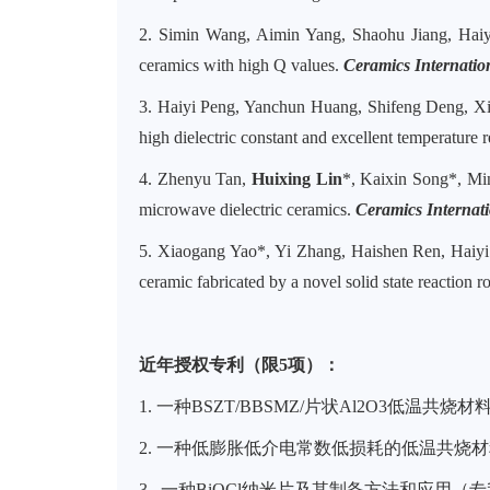
2. Simin Wang, Aimin Yang, Shaohu Jiang, Hai
ceramics with high Q values.
Ceramics Internatio
3. Haiyi Peng, Yanchun Huang, Shifeng Deng, X
high dielectric constant and excellent temperature 
4. Zhenyu Tan,
Huixing Lin
*, Kaixin Song*, Mi
microwave dielectric ceramics.
Ceramics Internat
5. Xiaogang Yao*, Yi Zhang, Haishen Ren, Haiy
ceramic fabricated by a novel solid state reaction 
近年授权专利（限5项）：
1.
一种
BSZT/BBSMZ/
片状
Al2O3
低温共烧材
2.
一种低膨胀低介电常数低损耗的低温共烧材
3.
一种
BiOCl
纳米片及其制备方法和应用（专