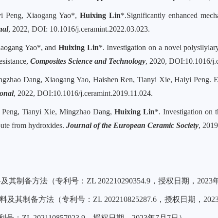
yi Peng, Xiaogang Yao*,
Huixing Lin
*.Significantly enhanced mech
nal
, 2022, DOI: 10.1016/j.ceramint.2022.03.023.
iaogang Yao*, and
Huixing Lin
*. Investigation on a novel polysilyl
resistance,
Composites Science and Technology
, 2020, DOI:10.1016/
ngzhao Dang, Xiaogang Yao, Haishen Ren, Tianyi Xie, Haiyi Peng. Ef
ional
, 2022, DOI:10.1016/j.ceramint.2019.11.024.
i Peng, Tianyi Xie, Mingzhao Dang,
Huixing Lin
*. Investigation on 
route from hydroxides.
Journal of the European Ceramic Society
, 201
料及其制备方法（专利号：
ZL 202210290354.9
，授权日期，
2023
料及其制备方法（专利号：
ZL 202210825287.6
，授权日期，
202
利号：
ZL 202110857923.9
，授权日期，
2023
年
7
月
7
日）