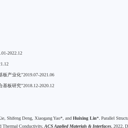
2.01-2022.12
021.12
基板产业化”
2019.07-2021.06
合基板研究”
2018.12-2020.12
 Xie, Shifeng Deng, Xiaogang Yao*, and
Huixing Lin
*. Parallel Struc
nd Thermal Conductivity,
ACS Applied Materials & Interfaces
, 2022, 