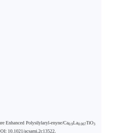
ture Enhanced Polysilylaryl-enyne/Ca
La
TiO
0.9
0.067
3
DOI: 10.1021/acsami.2c13522.