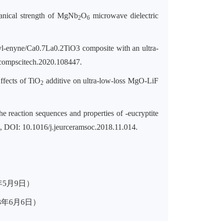
anical strength of MgNb
O
microwave dielectric
2
6
aryl-enyne/Ca0.7La0.2TiO3 composite with an ultra-
j.compscitech.2020.108447.
fects of TiO
additive on ultra-low-loss MgO-LiF
2
the reaction sequences and properties of
-eucryptite
9, DOI: 10.1016/j.jeurceramsoc.2018.11.014.
年
5
月
9
日）
3
年
6
月
6
日）