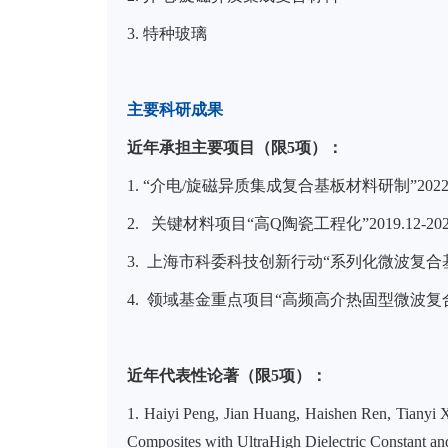
3.
特种玻璃
主要科研成果
近年承担主要项目（限
5
项）：
1.
“介电
/
旋磁异质集成复合基板材料研制”
202
2.
关键材料项目“高
Q陶瓷
工程化”
2019.12-2
3.
上海市科委科技创新行动“系列化微波复合
4.
领域基金重点项目“高频高介热固型微波复
近年代表性论著（限5项）：
1. Haiyi Peng, Jian Huang, Haishen Ren, Tianyi
Composites with UltraHigh Dielectric Constant a