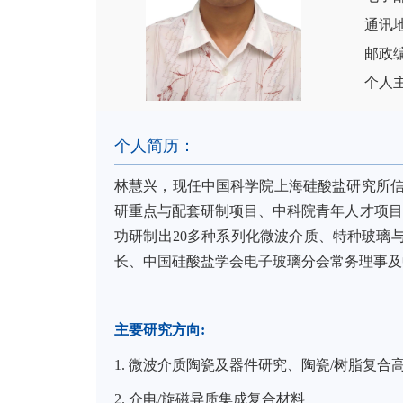
通讯
邮政编
个人
个人简历：
林慧兴，现任中国科学院上海硅酸盐研究所
研重点与配套研制项目、中科院青年人才项目
功研制出
20
多种系列化微波介质、特种玻璃
长、中国硅酸盐学会电子玻璃分会常务理事及
主要研究方向
:
1.
微波介质陶瓷及器件研究、陶瓷
/
树脂复合
2.
介电
/
旋磁异质集成复合材料