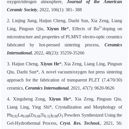
oxygen/nitrogen atmosphere,
Journal of the American
Ceramic Society
, 2022, 106(1): 381- 388
2. Linjing Jiang, Haijun Cheng, Dazhi Sun, Xia Zeng, Liang
2+
Ling, Pingsun Qiu,
Xiyun He
*
, Effects of Ba
doping on
microstructure and properties of PLMNT electro-optic ceramics
fabricated by hot-pressed sintering process,
Ceramics
International
, 2022, 48(23): 35259-35266
3. Haijun Cheng,
Xiyun He
*
, Xia Zeng, Liang Ling, Pingsun
Qiu, Dazhi Sun
*
, A novel vacuum/oxygen hot press sintering
approach for the fabrication of transparent PLZT (7.4/70/30)
ceramics,
Ceramics International
, 2021, 47(7): 9620-9626
4. Xingsheng
Zong,
Xiyun He
*
, Xia Zeng, Pingsun Qiu,
Liang Ling, Ying Shi*, Crystallization and Morphology of
Pb
La
(Zr
Ti
)
O
Powders Synthesized Using the
0.92
0.08
0.68
0.32
0.98
3
Gel-Hydrothermal Process,
Cryst. Res. Technol.
, 2021, 56: