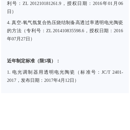
利号：
ZL
201210181261.9
，授权日期：
2016
年
01
月
06
日）
4.
真空
-
氧气氛复合热压烧结制备高透过率透明电光陶瓷
的方法
（专利号：
ZL
201410835598.6
，授权日期：
2016
年
07
月
27
日）
近年制定标准（限5项）：
1.
电光调制器用透明电光陶瓷（标准号：
JC/T 2401-
2017
，发布日期：
2017
年
4
月
12
日）