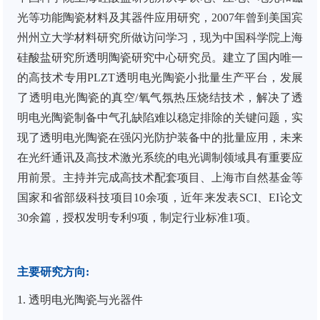
光等功能陶瓷材料及其器件应用研究，
2007
年曾到美国宾
州州立大学材料研究所做访问学习，现为中国科学院上海
硅酸盐研究所透明陶瓷研究中心研究员。建立了国内唯一
的高技术专用
PLZT
透明电光陶瓷小批量生产平台，
发展
了透明电光陶瓷的真空
/
氧气氛热压烧结技术，解决了透
明电光陶瓷制备中气孔缺陷难以稳定排除的关键问题，实
现了透明电光陶瓷在强闪光防护装备中的批量应用，未来
在光纤通讯及高技术激光系统的电光调制领域具有重要应
用前景。主持并完成高技术配套项目、上海市自然基金等
国家和省部级科技项目
10
余项，近年来发表
SCI
、
EI
论文
30
余篇，授权发明专利
9
项，制定行业标准
1
项。
主要研究方向
:
1.
透明电光陶瓷与光器件