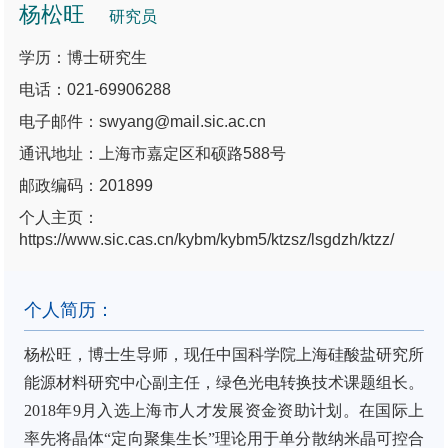
杨松旺
研究员
学历：博士研究生
电话：021-69906288
电子邮件：swyang@mail.sic.ac.cn
通讯地址：上海市嘉定区和硕路588号
邮政编码：201899
个人主页：
https://www.sic.cas.cn/kybm/kybm5/ktzsz/lsgdzh/ktzz/
个人简历：
杨松旺
，
博士生导师，
现任中国科学院上海硅酸盐研究所
能源材料研究中心副主任，绿色光电转换技术课题组长
。
2
018
年
9
月入选
上海市人才发展资金资助
计划。
在国际上
率先将晶体
“定向聚集生长”理论用于单分散纳米晶可控合