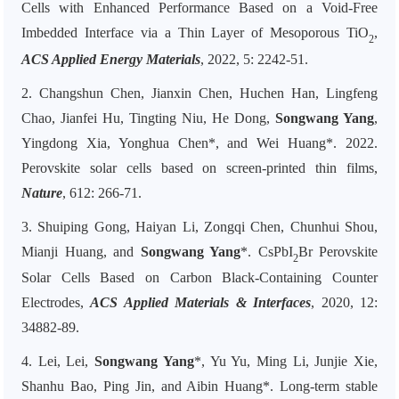
Cells with Enhanced Performance Based on a Void-Free
Imbedded Interface via a Thin Layer of Mesoporous TiO
,
2
ACS Applied Energy Materials
, 2022, 5: 2242-51.
2. Changshun Chen, Jianxin Chen, Huchen Han, Lingfeng
Chao, Jianfei Hu, Tingting Niu, He Dong,
Songwang Yang
,
Yingdong Xia, Yonghua Chen*, and Wei Huang*. 2022.
Perovskite solar cells based on screen-printed thin films,
Nature
, 612: 266-71.
3. Shuiping Gong, Haiyan Li, Zongqi Chen, Chunhui Shou,
Mianji Huang, and
Songwang Yang
*. CsPbI
Br Perovskite
2
Solar Cells Based on Carbon Black-Containing Counter
Electrodes,
ACS Applied Materials & Interfaces
, 2020, 12:
34882-89.
4. Lei, Lei,
Songwang Yang
*, Yu Yu, Ming Li, Junjie Xie,
Shanhu Bao, Ping Jin, and Aibin Huang*. Long-term stable