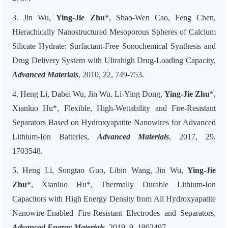
3.
Jin Wu,
Ying-Jie Zhu
*, Shao-Wen Cao, Feng Chen,
Hierachically Nanostructured Mesoporous Spheres of Calcium
Silicate Hydrate: Surfactant-Free Sonochemical Synthesis and
Drug Delivery System with Ultrahigh Drug-Loading Capacity,
Advanced Materials
, 2010, 22, 749-753.
4.
Heng Li, Dabei Wu, Jin Wu, Li-Ying Dong,
Ying-Jie Zhu
*,
Xianluo Hu*, Flexible, High-Wettability and Fire-Resistant
Separators Based on Hydroxyapatite Nanowires for Advanced
Lithium-Ion Batteries,
Advanced Materials
, 2017, 29,
1703548.
5.
Heng Li, Songtao Guo, Libin Wang, Jin Wu,
Ying-Jie
Zhu
*, Xianluo Hu*, Thermally Durable Lithium-Ion
Capacitors with High Energy Density from All Hydroxyapatite
Nanowire-Enabled Fire-Resistant Electrodes and Separators,
Advanced Energy Materials
, 2019, 9, 1902497.