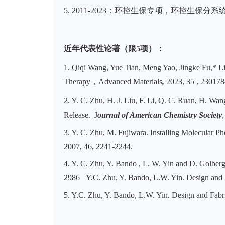
5.
2
011
-
2023
：环控生保专项，环控生保分系
近年代表性论著（限
5项）：
1.
Qiqi Wang, Yue Tian, Meng Yao, Jingke Fu,* 
Therapy
，
Advanced
Materials
,
2023,
35 , 230178
2.
Y. C. Zhu, H. J. Liu, F. Li, Q. C. Ruan, H. Wan
Release. J
ournal of American Chemistry Society
3.
Y. C. Zhu, M. Fujiwara. Installing Molecular P
2007, 46, 2241-2244.
4.
Y. C. Zhu, Y. Bando , L. W. Yin and D. Golbe
2986 Y.C. Zhu, Y. Bando, L.W. Yin. Design and 
5.
Y.C. Zhu, Y. Bando, L.W. Yin. Design and Fab