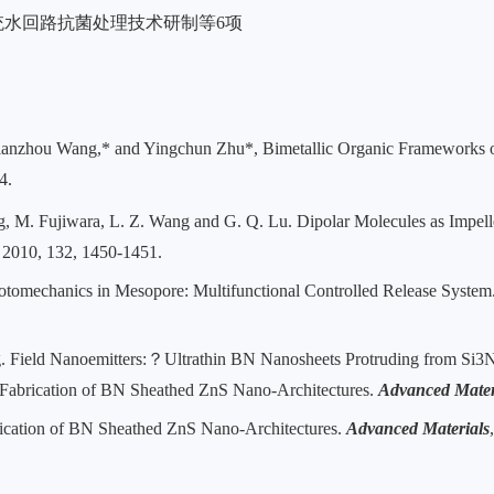
统水回路抗菌处理技术研制等
6项
Lianzhou Wang,* and Yingchun Zhu*
,
Bimetallic Organic Frameworks 
4
.
g, M. Fujiwara, L. Z. Wang and G. Q. Lu. Dipolar Molecules as Impelle
, 2010, 132, 1450-1451.
hotomechanics in Mesopore: Multifunctional Controlled Release System
rg. Field Nanoemitters:？Ultrathin BN Nanosheets Protruding from Si
Fabrication of BN Sheathed ZnS Nano-Architectures.
Advanced Mater
rication of BN Sheathed ZnS Nano-Architectures.
Advanced Materials