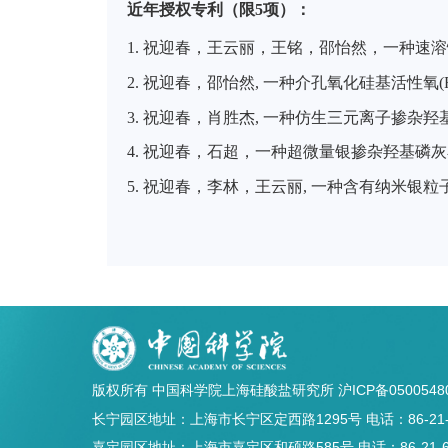
近年授权专利（限
5项）：
1.
祝迎春，王云丽，王铭，邵怡然
，
一种速溶
2.
祝迎春，邵怡然
,
一种介孔氧化硅基活性氧
3.
祝迎春，肖胜杰
,
一种仿生三元离子掺杂羟
4.
祝迎春，石超
，
一种超微量银掺杂羟基磷灰
5.
祝迎春，李林，王云丽
,
一种含有纳米银粒
版权所有 中国科学院上海硅酸盐研究所
沪ICP备0500548
长宁园区地址：上海市长宁区定西路1295号 电话：86-21-5241
嘉定园区地址：上海市嘉定区和硕路585号 电话：86-21-69906