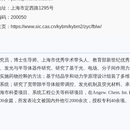
址：上海市定西路1295号
码：200050
https://www.sic.cas.cn/kybm/kybm2/zyc/fblw/
究员，博士生导师。
上海市优秀学术带头人、教育部新世纪优秀
、发光与半导体器件
研究
。研究了基于光、电场、分子间作用力
实施药物控释的方法；基于结晶学和动力学原理设计组装了多维
系统；研究了宽带隙半导体能带调控、发光机制及荧光材料
。
承
海市科委项目、系统工程公关等科研项目，在
Angew. Chem. Int. E
00余篇，所发表论文被国内外他引2000余次
，授权专利
4
0
余项
。