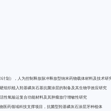
63计划），人为控制释放脉冲释放型纳米药物载体材料及技术研
硬组织植入羟基磷灰石基抗菌涂层的制备及其生物学效应研究
活性氧输运复合功能材料及其肿瘤放疗增敏性研究
生物医药领域科技支撑项目
，
抗菌型羟基磷灰石涂层牙种植体