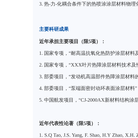
3.
热
-
力
-
化耦合条件下的热喷涂涂层材料物理
主要科研成果
近年承担主要项目（限
5
项）：
1.
国家专项，
“
耐高温抗氧化热防护涂层材料
2.
国家专项，
“XXX
叶片热障涂层材料技术及
3.
部委项目，
“
发动机高温部件热障涂层材料
4.
部委项目，
“
泵端面密封动环表面涂层材料
”
5.
中国航发项目，
“CJ-2000AX
新材料结构涂
近年代表性论著（限5项）：
1.
S.Q Tao
, J.S. Yang, F. Shao, H.Y Zhao, X.H. 