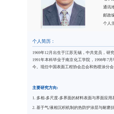
通讯
邮政编
个人
个人简历：
1969
年
12
月出生于江苏无锡，中共党员，研
1991
年本科毕业于南京化工学院，
1998
年
7
月
今。现任中国表面工程协会总会和热喷涂分会
主要研究方向
:
1.
多相
-
多尺度
-
多界面的材料表面与界面应用
2.
基于气
/
液相沉积机制的热防护涂层与耐磨