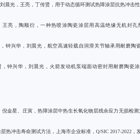
刘晨光，王亮，丁传贤，用于动态循环测试热障涂层抗热冲击
，王亮，
陶顺衍
，一种热喷涂陶瓷涂层用高温绝缘无机封孔
贤，钟兴华，刘晨光，航空高速轻载自润滑关节轴承用耐磨陶
贤，钟兴华，刘晨光，火箭发动机泵端面动密封用耐磨陶瓷涂
、倪金星、庄寅，热障涂层中热生长氧化物层残余应力无损检测
涂层热冲击寿命测试方法，上海市企业标准，
Q/SIC 2017-2022
，