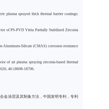
ric plasma sprayed thick thermal barrier coatings:
ior of PS-PVD Yttria Partially Stabilized Zirconia
m-Aluminum-Silicate (CMAS)
corrosion resistance
vior of air plasma spraying zirconia-based thermal
2020, 46:18698-18706.
的合金涂层及其制备方法，中国发明专利，专利