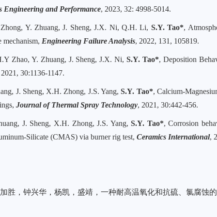
ls Engineering and Performance
, 2023, 32:
4998-5014.
 Zhong, Y. Zhuang, J. Sheng, J.X. Ni, Q.H. Li,
S.Y. Tao*
, Atmosphe
ure mechanism,
Engineering Failure Analysis
, 2022, 131, 105819.
H.Y Zhao, Y. Zhuang, J. Sheng, J.X. Ni,
S.Y. Tao*
,
Deposition Behav
, 2021, 30:1136-1147.
ang, J. Sheng, X.H. Zhong, J.S. Yang,
S.Y. Tao*
,
Calcium-Magnesiu
ings,
Journal of Thermal Spray Technology
, 2021, 30:442-456.
huang, J. Sheng, X.H. Zhong, J.S. Yang,
S.Y. Tao*
, Corrosion beha
uminum-Silicate (CMAS) via burner rig test,
Ceramics International
, 
加胜，钟兴华，杨凯，盛靖，一种耐高温氧化和抗硫、氯腐蚀