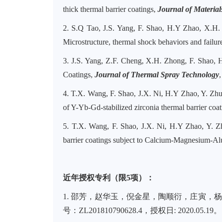
thick thermal barrier coatings,
Journal of Materia
2.
S.Q Tao
, J.S. Yang, F. Shao, H.Y Zhao, X.H.
Microstructure, thermal shock behaviors and fail
3.
J.S. Yang, Z.F. Cheng, X.H. Zhong, F. Shao, 
Coatings,
Journal of Thermal Spray Technology
4.
T.X. Wang, F. Shao, J.X. Ni, H.Y Zhao, Y. Zhu
of Y-Yb-Gd-stabilized zirconia thermal barrier coat
5.
T.X. Wang, F. Shao, J.X. Ni, H.Y Zhao, Y. Z
barrier coatings subject to Calcium-Magnesium-Al
近年授权专利（限5项）：
1.
邵芳，赵华玉，倪金星，
陶顺衍
，庄寅，杨
号：
ZL201810790628.4
，授权日
: 2020.05.19
。