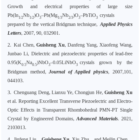
Growth and electrical properties of large size
Pb(In
Nb
)O
–Pb(Mg
Nb
)O
–PbTiO
crystals
1/2
1/2
3
1/3
2/3
3
3
prepared by the vertical Bridgman technique,
Applied Physics
Letters
, 2007, 90, 032901.
2.
Kai Chen,
Guisheng Xu
, Danfeng Yang, Xiaofeng Wang,
Junbao Li, Dielectric and piezoelectric properties of lead-free
0.95(K
Na
)NbO
–0.05LiNbO
crystals grown by the
0.5
0.5
3
3
Bridgman method,
Journal of Applied physics
, 2007,101,
044103.
3.
Chenguang Deng, Lianxu Ye, Chongjun He,
Guisheng Xu
et al. Reporting Excellent Transverse Piezoelectric and Electro-
Optic Effects in Transparent Rhombohedral PMN-PT Single
Crystal by Engineered Domains,
Advanced Materials
. 2021,
2103013.
4.
Jinfeng Liu，
Guisheng Xu
, Xiu Zhu，and Meilin Chen，