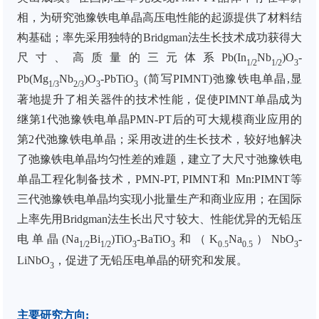
相，为研究弛豫铁电单晶高压电性能的起源提供了材料结
构基础；
率先采用独特的Bridgman法生长技术成功获得大
尺寸、高质量的三元体系Pb(In
Nb
)O
-
1/2
1/2
3
Pb(Mg
Nb
)O
-PbTiO
(简写PIMNT)弛豫铁电单晶,显
1/3
2/3
3
3
著地提升了相关器件的技术性能，
促使PIMNT单晶成为
继第1代弛豫铁电单晶P
MN-PT
后的可大规模商业应用的
第2代弛豫铁电单晶；采用改进的生长技术，较好地解决
了弛豫铁电单晶均匀性差的难题，建立了大尺寸弛豫铁电
单晶工程化制备技术，P
MN-PT, PIMNT
和
Mn
:PIMNT
等
三代弛豫铁电单晶均实现小批量生产和商业应用；
在国际
上率先用Bridgman法生长出尺寸较大、性能优异的无铅压
电单晶(Na
Bi
)TiO
-BaTiO
和（K
Na
）NbO
-
1/2
1/2
3
3
0.5
0.5
3
LiNbO
，促进了无铅压电单晶的研究和发展。
3
主要研究方向
: