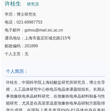
许桂生
研究员
学历：博士研究生
电话：021-69987753
电子邮件：gshxu@mail.sic.ac.cn
通讯地址：上海市嘉定区城北路215号
邮政编码：201899
个人主页：无
个人简历：
许桂生
，中国科学院上海硅酸盐研究所
研究员，博士生导
师，人工晶体研究中心铁电压电晶体课题组组长
。
长期从
事弛豫铁电单晶材料研究，
在弛豫铁电单晶材料制备与性
能研究，尤其是在高居里温度弛豫铁电单晶研制方面取得
突出成绩。在国际上
率先发现P
MN-PT
晶体中存在单斜