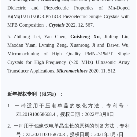
Dielectric and Piezoelectric Properties of Mn-Doped
Bi(Mg1/2Ti1/2)O3-PbTiO3 Piezoelectric Single Crystals with
MPB Composition，
Crystals
2022, 12, 567.
5.
Zhihong Lei, Yan Chen,
Guisheng Xu
, Jinfeng Liu,
Maodan Yuan, Lvming Zeng, Xuanrong Ji and Dawei Wu,
Micromachining of High Quality PMN–31%PT Single
Crystals for High-Frequency (>20 MHz) Ultrasonic Array
Transducer Applications,
Micromachines
2020, 11, 512.
近年授权专利（限5项）：
1.
一种适用于压电单晶的极化方法，专利号：
ZL201910058668.4，授权日期：2022年3月8日
2.
一种用于弛豫铁电单晶生长的原料的制备方法，专利
号：
ZL
202110016870.8
，
授权日期：
2021年1月7日